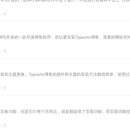
5开发的，在GPLVersion2许可证下发行，可以运行在各种平台上（Lin
：0
于PHP5开发的一款开源博客程序，所以要安装Typecho博客，需要的网站空
：0
件安装和主题更换，Typceho博客的插件和主题的安装方法都很简单，使用过
：0
没有自带留言板功能，但是它们有个共同点，就是都提供了页面功能，而页面功能
：0