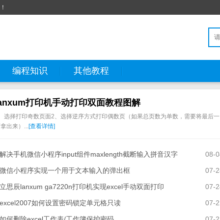
站！
编程知识
其他教程
lanxum打印机手动打印双面教程图解
1、选择打印奇数页面2、选择逆序方式打印偶数页（如果总页数为单数，需要将最后一
拿出来）...
[查看详情]
解决手机微信小程序input组件maxlength截断输入拼音汉字
08-0
微信小程序实现一个用于文本输入的弹出框
07-2
立思辰lanxum ga7220n打印机实现excel手动双面打印
07-2
excel2007如何设置密码锁定单元格只读
07-2
如何删除excel工作表/工作簿保护密码
07-2