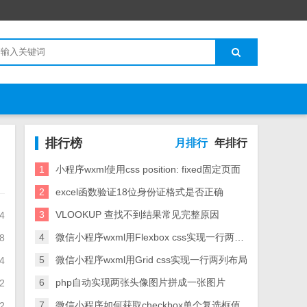
排行榜
月排行
年排行
1
小程序wxml使用css position: fixed固定页面
2
excel函数验证18位身份证格式是否正确
3
VLOOKUP 查找不到结果常见完整原因
4
4
微信小程序wxml用Flexbox css实现一行两列布局
8
5
微信小程序wxml用Grid css实现一行两列布局
4
6
php自动实现两张头像图片拼成一张图片
2
7
微信小程序如何获取checkbox单个复选框值
2