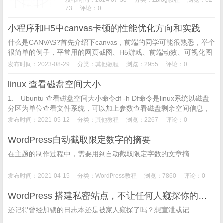
t...
73
评论：0
小程序和H5中canvas卡顿的性能优化方向和实践
什么是CANVAS?首先介绍下canvas，前端的同学可能很熟悉，举个
很简单的例子，平常用的网页截图、H5游戏、前端动效、可视化图
表…,都有canvas的应用场景，官方的定...
发布时间：2023-08-29
分类：
其他教程
浏览：2955
评论：0
linux 查看磁盘空间大小
1. Ubuntu 查看磁盘空间大小命令df -h Df命令是linux系统以磁盘
分区为单位查看文件系统，可以加上参数查看磁盘剩余空间信息，
命令格式：...
发布时间：2021-05-12
分类：
其他教程
浏览：2267
评论：0
WordPress自动截取限定数字的摘要
在主题的制作过程中，需要用到自动截取限定字数的文章摘...
发布时间：2021-04-15
分类：
WordPress教程
浏览：7860
评论：0
WordPress 搭建私密站点，不让任何人窥探你的秘密
还记得曾经加锁的日志本还是被家人窥探了吗？想宣泄或记...