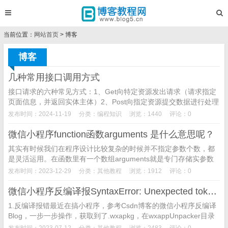
当前位置：
网站首页
> 博客
博客
几种常用接口调用方式
接口请求的六种常见方式：1、Get向特定资源发出请求（请求指定
页面信息，并返回实体主体）2、Post向指定资源提交数据进行处理
请求（提交表单、上传文件），又可能导致新的资源的建...
发布时间：2024-11-19
分类：
编程知识
浏览：1440
评论：0
微信小程序function函数arguments 是什么意思呢？
其实有时候我们在程序设计比较复杂的时候并不指定参数个数，都
是灵活运用。在函数里有一个数组arguments就是专门存储实参数
组的，通过arguments我们就可以知道实参个数以及值...
发布时间：2023-12-29
分类：
其他教程
浏览：1912
评论：0
微信小程序反编译报SyntaxError: Unexpected token ‘}‘ 不完美的解决方法
1.反编译报错最近在搞小程序，参考Csdn博客的微信小程序反编译
Blog，一步一步操作，获取到了.wxapkg，在wxappUnpacker目录
下执行cmd命令：nodewuWx...
发布时间：2023-07-12
分类：
其他教程
浏览：2483
评论：0