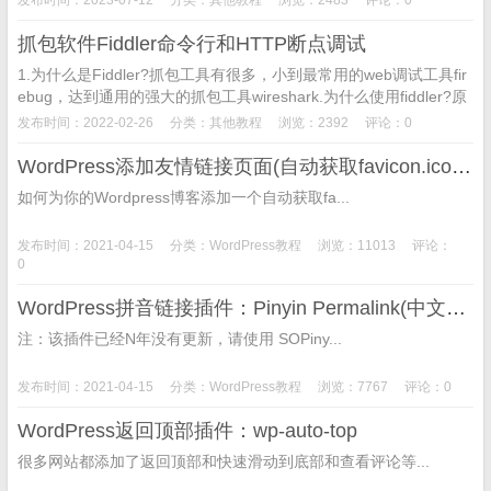
抓包软件Fiddler命令行和HTTP断点调试
1.为什么是Fiddler?抓包工具有很多，小到最常用的web调试工具fir
ebug，达到通用的强大的抓包工具wireshark.为什么使用fiddler?原
因如下：a.Fireb...
发布时间：2022-02-26
分类：
其他教程
浏览：2392
评论：0
WordPress添加友情链接页面(自动获取favicon.ico图标)
如何为你的Wordpress博客添加一个自动获取fa...
发布时间：2021-04-15
分类：
WordPress教程
浏览：11013
评论：
0
WordPress拼音链接插件：Pinyin Permalink(中文链接转拼音)
注：该插件已经N年没有更新，请使用 SOPiny...
发布时间：2021-04-15
分类：
WordPress教程
浏览：7767
评论：0
WordPress返回顶部插件：wp-auto-top
很多网站都添加了返回顶部和快速滑动到底部和查看评论等...