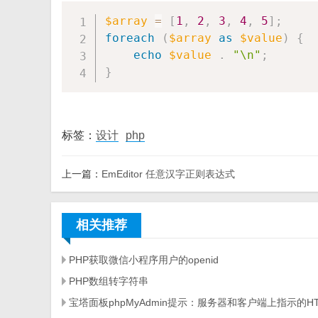
$array
=
[
1
,
2
,
3
,
4
,
5
]
;
foreach
(
$array
as
$value
)
{
echo
$value
.
"\n"
;
}
标签：
设计
php
上一篇：
EmEditor 任意汉字正则表达式
相关推荐
PHP获取微信小程序用户的openid
PHP数组转字符串