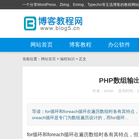
一个分享WordPress、Zblog、Emlog、Typecho等主流博客的教程网
网站首页
博客教程
办公软件
当前位置：
网站首页
>
编程知识
> 正文
PHP数组输出f
作者：xlnxin
发布时间：202
导读：for循环和foreach循环在遍历数组时各有其特点
oreach循环是专门为数组遍历设计的，而for循环...
for循环和foreach循环在遍历数组时各有其特点，