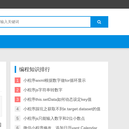
编程知识排行
1
小程序wxml根据数字做for循环显示
2
小程序js字符串转数字
3
小程序this.setData如何动态设定key值
4
小程序踩坑之获取不到e.target.dataset的值
5
小程序js只能输入数字和2位小数点
因
6
微信小程序修改、添加日历vant Calendar如何绑定默认日期