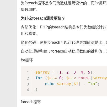
为foreach循环是专门为数组遍历设计的，而fo
型数组时。
为什么foreach通常更快？
‌内部优化‌：PHP的foreach结构是专门为数
用和检查。
‌简化代码‌：使用foreach可以让代码更加简洁
‌自动处理键和值‌：foreach自动处理数组的键
for循环
$array
=
[
1
,
2
,
3
,
4
,
5
]
;
for
(
$i
=
0
;
$i
<
count
(
$array
echo
$array
[
$i
]
.
"\n"
;
}
foreach循环