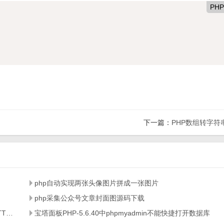
PHP
下一篇：
PHP数组转字符
php自动实现两张头像图片拼成一张图片
php采集公众号文章封面图源码下载
宝塔面板phpMyAdmin提示：服务器和客户端上指示的HTTPS之间不匹配
宝塔面板PHP-5.6.40中phpmyadmin不能快捷打开数据库