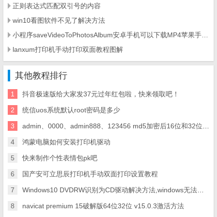
正则表达式匹配双引号的内容
win10看图软件不见了解决方法
小程序saveVideoToPhotosAlbum安卓手机可以下载MP4苹果手机不能下载解决方法
lanxum打印机手动打印双面教程图解
其他教程排行
1
抖音极速版给大家发37元过年红包啦，快来领取吧！
2
统信uos系统默认root密码是多少
3
admin、0000、admin888、123456 md5加密后16位和32位代码
4
鸿蒙电脑如何安装打印机驱动
5
快来制作个性表情包pk吧
6
国产安可立思辰打印机手动双面打印设置教程
7
Windows10 DVDRW识别为CD驱动解决方法,windows无法读取驱动器E:\中的光盘解决方法
8
navicat premium 15破解版64位32位 v15.0.3激活方法