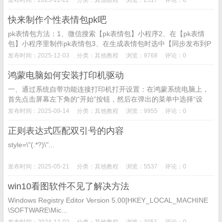
快来制作个性表情包pk吧
pk表情包方法：1、微信搜索【pk表情包】小程序2、在【pk表情
包】小程序里制作pk表情包3、在生成表情包时选中【同步发布到P
K广场】即可...
发布时间：2025-12-03
分类：
其他教程
浏览：9768
评论：0
鸿蒙电脑如何安装打印机驱动
一、通过系统自带功能连接打印机打开设置：在鸿蒙系统电脑上，
首先点击屏幕左下角的“开始”按钮，然后在弹出的菜单中选择“设
置”。进入打印机设置：在设置界面中，找到并点击“设备”选项，
发布时间：2025-09-14
分类：
其他教程
浏览：9955
评论：0
然...
正则表达式匹配双引号的内容
style=\"(.*?)\"...
发布时间：2025-05-21
分类：
其他教程
浏览：5537
评论：0
win10看图软件不见了解决方法
Windows Registry Editor Version 5.00[HKEY_LOCAL_MACHINE
\SOFTWARE\Mic...
发布时间：2024-12-02
分类：
其他教程
浏览：3051
评论：0