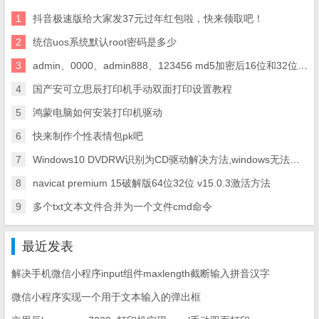
1
抖音极速版给大家发37元过年红包啦，快来领取吧！
2
统信uos系统默认root密码是多少
3
admin、0000、admin888、123456 md5加密后16位和32位代码
4
国产安可立思辰打印机手动双面打印设置教程
5
鸿蒙电脑如何安装打印机驱动
6
快来制作个性表情包pk吧
7
Windows10 DVDRW识别为CD驱动解决方法,windows无法读取驱动器E:\中的光盘解决方法
8
navicat premium 15破解版64位32位 v15.0.3激活方法
9
多个txt文本文件合并为一个文件cmd命令
最近发表
解决手机微信小程序input组件maxlength截断输入拼音汉字
微信小程序实现一个用于文本输入的弹出框