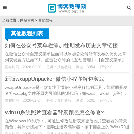
当前位置：
网站首页
>
其他教程
其他教程列表
如何在公众号菜单栏添加往期发布历史文章链接
在微信公众号自定义菜单里面可以添加公众号所有发布的历史文章
列表设置方法如下1、点击公众号的【互动管理】-【自定义菜单】
2、点击添加菜单3、在菜单名称中输入【往期信息】，【消息类
发布时间：2026-03-01
分类：
其他教程
浏览：3054
评论：0
型】...
新版wxappUnpacker 微信小程序解包实战
wxappUnpacker是一款专注于微信小程序解包的工具，能帮助开发
者将wxapkg文件还原为可编辑的源代码（如wxss、wxml、js等）。
本文针对新手用户在使用过程...
发布时间：2026-02-24
分类：
其他教程
浏览：5201
评论：0
Win10系统照片查看器背景颜色怎么修改?
在Windows10系统中，可通过修改注册表来更改照片查看器的背景
颜色，具体步骤如下：启动注册表编辑器：按下键盘上的“Win+R”组
合键，打开运行窗口，输入“regedit”...
发布时间：2025-12-22
分类：
其他教程
浏览：2517
评论：0