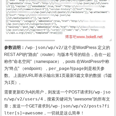
/wp-json/wp/v2/
参数说明：
这个是WordPress 定义的
REST API的“路由”（router）与版本号等的组合，合在一起
称作“命名空间”（namespace），posts 在WordPress中称
per_page
page
为“终点” （endpoint），
与
则是相关参
数。 上面的URL即表示输出第1页最新5篇文章的数据（5篇
为1页）。
/wp-jso
需要更新ID为4的用户，则发送一个POST请求到
n/wp/v2/users/4
，搜索关键词为 “awesome”的所有文
/wp-json/wp/v2/posts?fi
章；发送一个GET请求到
lter[s]=awesome
，一切就是这么简单！